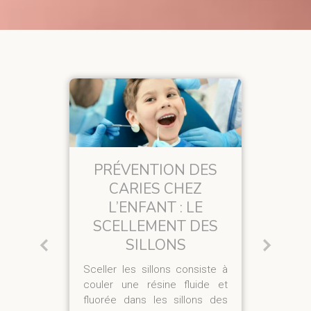
PRÉVENTION DES
L
E
CARIES CHEZ
I
L’ENFANT : LE
ère
SCELLEMENT DES
 de
Lo
SILLONS
 le
d’
lan
de
Sceller les sillons consiste à
ch
couler une résine fluide et
co
fluorée dans les sillons des
vo