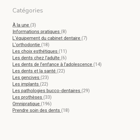
Catégories
Articles Count
À la une
(3)
Articles Count
Informations pratiques
(8)
Articles Count
L'équipement du cabinet dentaire
(7)
Articles Count
L'orthodontie
(18)
Articles Count
Les choix esthétiques
(11)
Articles Count
Les dents chez l'adulte
(6)
Articles Count
Les dents de l’enfance à l’adolescence
(14)
Articles Count
Les dents et la santé
(22)
Articles Count
Les gencives
(23)
Articles Count
Les implants
(22)
Articles Count
Les pathologies bucco-dentaires
(29)
Articles Count
Les prothèses
(33)
Articles Count
Omnipratique
(196)
Articles Count
Prendre soin des dents
(18)